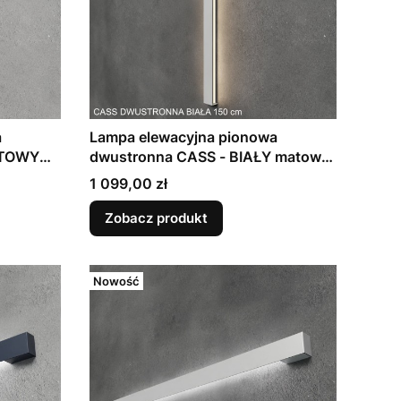
a
Lampa elewacyjna pionowa
ITOWY
dwustronna CASS - BIAŁY matowy
(wys. 40 - 190cm)
Cena
1 099,00 zł
Zobacz produkt
Nowość