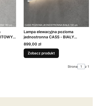
a
Lampa elewacyjna pozioma
FITOWY
jednostronna CASS - BIAŁY
matowy (dł. 30 - 190cm)
Cena
899,00 zł
Zobacz produkt
Strona
z 1