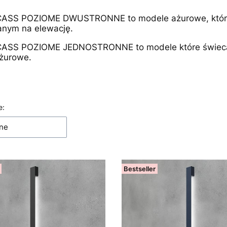
ASS POZIOME DWUSTRONNE to modele ażurowe, które
anym na elewację.
ASS POZIOME JEDNOSTRONNE to modele które świecą 
ażurowe.
 produktów
e:
ne
Bestseller