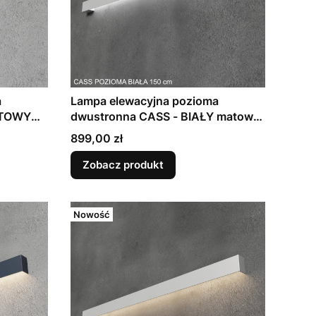
a
Lampa elewacyjna pozioma
ITOWY
dwustronna CASS - BIAŁY matowy
(dł. 70 - 190cm)
Cena
899,00 zł
Zobacz produkt
Nowość