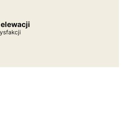
 elewacji
tysfakcji