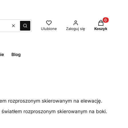
Produkty w ko
Wyczyść
Szukaj
Ulubione
Zaloguj się
Koszyk
ie
Blog
łem rozproszonym skierowanym na elewację.
wiatłem rozproszonym skierowanym na boki.