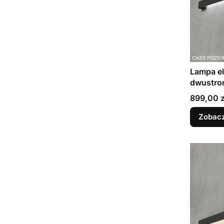
Lampa e
dwustro
matowy (
Cena
899,00 z
Zobacz