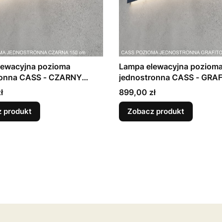
lewacyjna pozioma
Lampa elewacyjna poziom
ronna CASS - CZARNY
jednostronna CASS - GRA
dł. 30 - 190cm)
matowy (dł. 30 - 190cm)
Cena
ł
899,00 zł
 produkt
Zobacz produkt