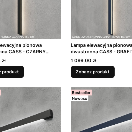
lewacyjna pionowa
Lampa elewacyjna pionow
nna CASS - CZARNY
dwustronna CASS - GRAF
(wys. 40 - 190cm)
matowy (wys. 40 - 190cm)
Cena
 zł
1 099,00 zł
 produkt
Zobacz produkt
Bestseller
Nowość