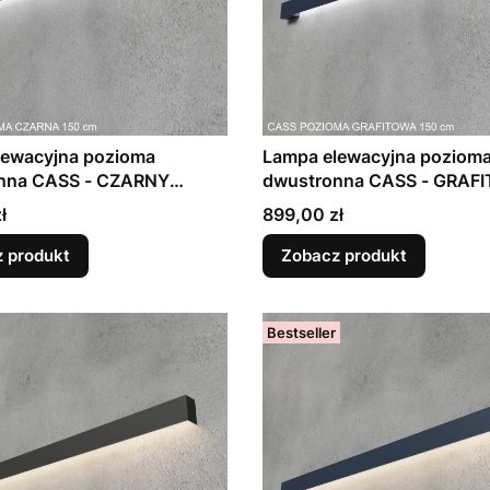
lewacyjna pozioma
Lampa elewacyjna poziom
nna CASS - CZARNY
dwustronna CASS - GRAF
dł. 70 - 190cm)
matowy (dł. 70 - 190cm)
Cena
ł
899,00 zł
 produkt
Zobacz produkt
Bestseller