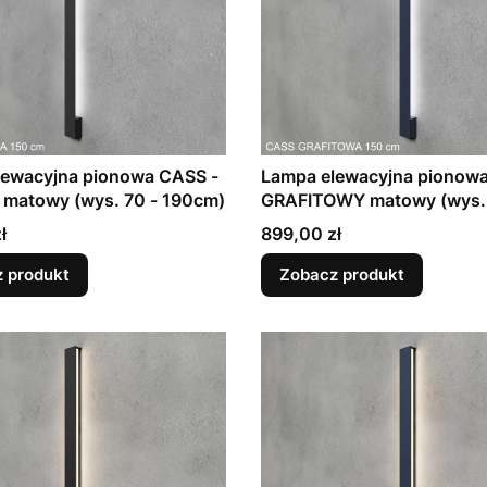
lewacyjna pionowa CASS -
Lampa elewacyjna pionow
matowy (wys. 70 - 190cm)
GRAFITOWY matowy (wys. 
190cm)
Cena
ł
899,00 zł
 produkt
Zobacz produkt