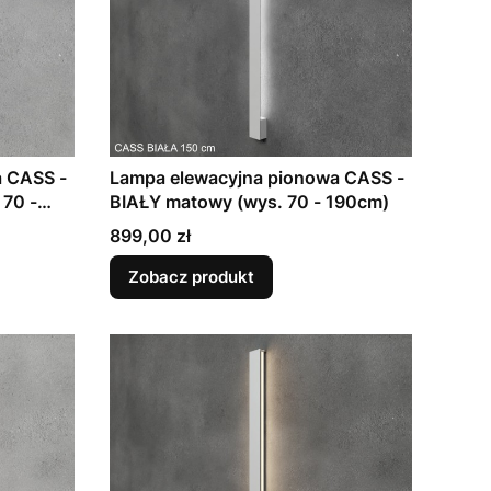
a CASS -
Lampa elewacyjna pionowa CASS -
70 -
BIAŁY matowy (wys. 70 - 190cm)
Cena
899,00 zł
Zobacz produkt