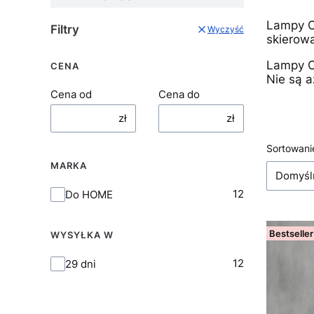
Lampy C
Filtry
Wyczyść
skierow
Lampy C
CENA
Nie są 
Cena od
Cena do
zł
zł
Lista
Sortowani
MARKA
Domyśl
Marka
12
Do HOME
Bestseller
WYSYŁKA W
Wysyłka w
12
29 dni