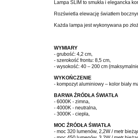
Lampa SLIM to smukła i elegancka ko
Rozświetla elewację światłem bocznym
Każda lampa jest wykonywana po zło
WYMIARY
- grubość: 4,2 cm,
- szerokość frontu: 8,5 cm,
- wysokość: 40 – 200 cm (maksymalni
WYKOŃCZENIE
- kompozyt aluminiowy – kolor biały m
BARWA ŹRÓDŁA ŚWIATŁA
- 6000K - zimna,
- 4000K - neutralna,
- 3000K - ciepła,
MOC ŹRÓDŁA ŚWIATŁA
- moc 320 lumenów, 2,2W / metr bieżący
- moc 450 lumenów, 3,2W / metr bieżąc