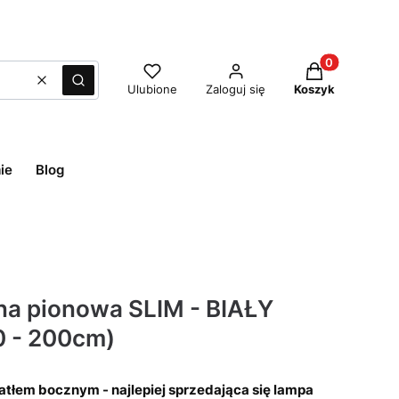
Produkty w ko
Wyczyść
Szukaj
Ulubione
Zaloguj się
Koszyk
ie
Blog
na pionowa SLIM - BIAŁY
0 - 200cm)
tłem bocznym - najlepiej sprzedająca się lampa