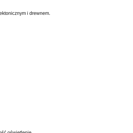
tektonicznym i drewnem.
ość oświetlenie.