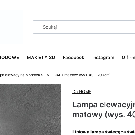
RODOWE
MAKIETY 3D
Facebook
Instagram
O firm
pa elewacyjna pionowa SLIM - BIAŁY matowy (wys. 40 - 200cm)
Do HOME
Lampa elewacyj
matowy (wys. 4
Liniowa lampa świecąca świa