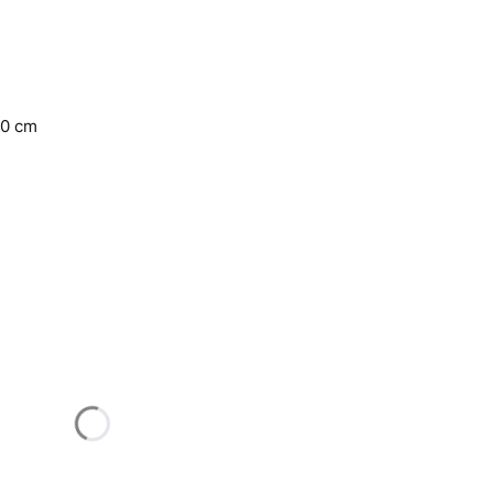
90 cm
u:
różnić się ceną