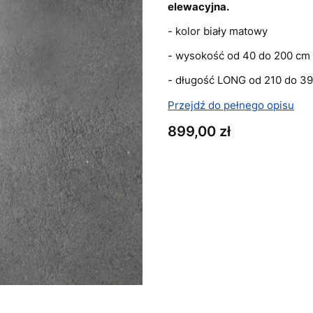
elewacyjna.
- kolor biały matowy
- wysokość od 40 do 200 cm
- długość LONG od 210 do 3
Przejdź do pełnego opisu
Cena
899,00 zł
Wybierz wariant produkt
Poszczególne warianty mogą 
*
Wysokość
Wybierz
*
Barwa źródła światła
Wybierz