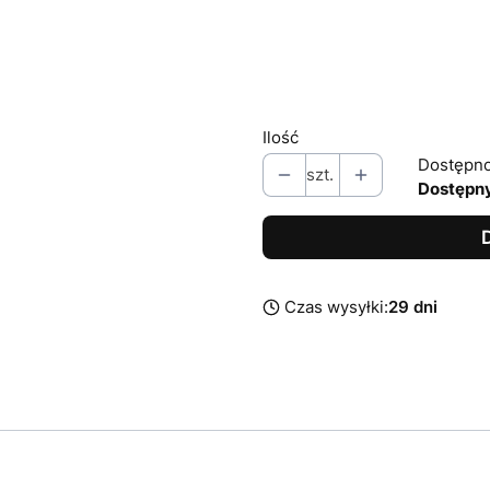
*
Moc źródła światła
Wybierz
Ilość
Dostępno
szt.
Dostępn
Czas wysyłki:
29 dni