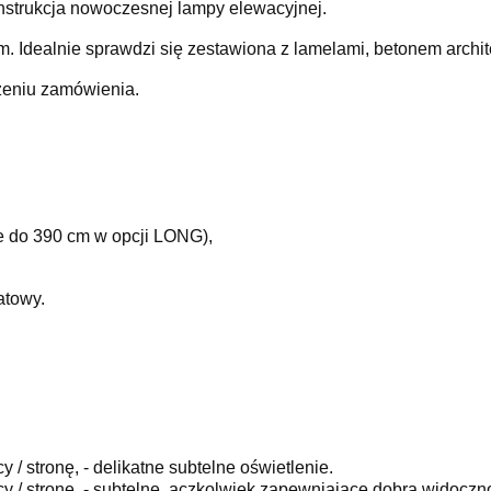
nstrukcja nowoczesnej lampy elewacyjnej.
. Idealnie sprawdzi się zestawiona z lamelami, betonem archi
żeniu zamówienia.
e do 390 cm w opcji LONG),
atowy.
 / stronę, - delikatne subtelne oświetlenie.
y / stronę, - subtelne, aczkolwiek zapewniające dobrą widoczn