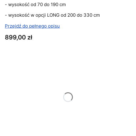
- wysokość od 70 do 190 cm
- wysokość w opcji LONG od 200 do 330 cm
Przejdź do pełnego opisu
Cena
899,00 zł
Wybierz wariant produktu:
Poszczególne warianty mogą różnić się ceną
*
Wysokość
Wybierz
*
Moc źródła światła
Wybierz
*
Barwa źródła światła