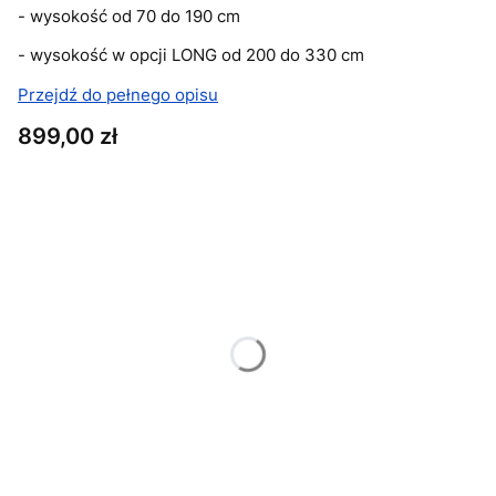
- wysokość od 70 do 190 cm
- wysokość w opcji LONG od 200 do 330 cm
Przejdź do pełnego opisu
Cena
899,00 zł
Wybierz wariant produktu:
Poszczególne warianty mogą różnić się ceną
*
Wysokość
Wybierz
*
Moc źródła światła
Wybierz
*
Barwa źródła światła